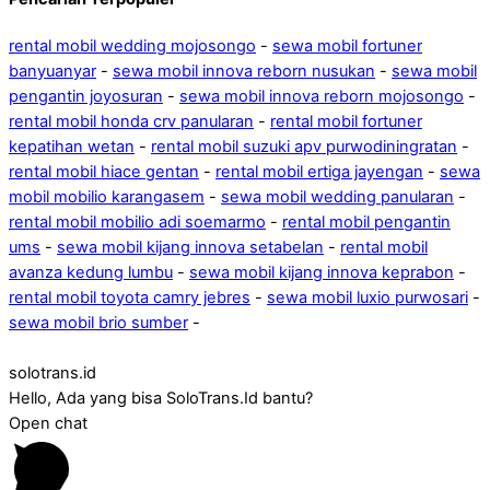
rental mobil wedding mojosongo
-
sewa mobil fortuner
banyuanyar
-
sewa mobil innova reborn nusukan
-
sewa mobil
pengantin joyosuran
-
sewa mobil innova reborn mojosongo
-
rental mobil honda crv panularan
-
rental mobil fortuner
kepatihan wetan
-
rental mobil suzuki apv purwodiningratan
-
rental mobil hiace gentan
-
rental mobil ertiga jayengan
-
sewa
mobil mobilio karangasem
-
sewa mobil wedding panularan
-
rental mobil mobilio adi soemarmo
-
rental mobil pengantin
ums
-
sewa mobil kijang innova setabelan
-
rental mobil
avanza kedung lumbu
-
sewa mobil kijang innova keprabon
-
rental mobil toyota camry jebres
-
sewa mobil luxio purwosari
-
sewa mobil brio sumber
-
solotrans.id
Hello, Ada yang bisa SoloTrans.Id bantu?
Open chat