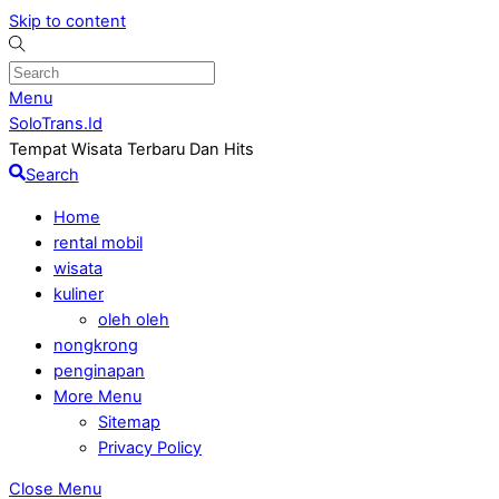
Skip to content
Menu
SoloTrans.Id
Tempat Wisata Terbaru Dan Hits
Search
Home
rental mobil
wisata
kuliner
oleh oleh
nongkrong
penginapan
More Menu
Sitemap
Privacy Policy
Close Menu