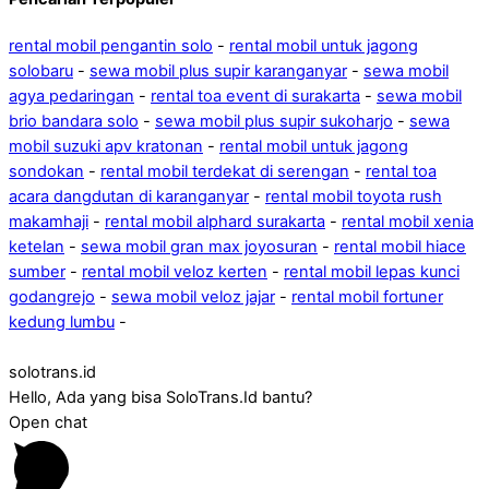
rental mobil pengantin solo
-
rental mobil untuk jagong
solobaru
-
sewa mobil plus supir karanganyar
-
sewa mobil
agya pedaringan
-
rental toa event di surakarta
-
sewa mobil
brio bandara solo
-
sewa mobil plus supir sukoharjo
-
sewa
mobil suzuki apv kratonan
-
rental mobil untuk jagong
sondokan
-
rental mobil terdekat di serengan
-
rental toa
acara dangdutan di karanganyar
-
rental mobil toyota rush
makamhaji
-
rental mobil alphard surakarta
-
rental mobil xenia
ketelan
-
sewa mobil gran max joyosuran
-
rental mobil hiace
sumber
-
rental mobil veloz kerten
-
rental mobil lepas kunci
godangrejo
-
sewa mobil veloz jajar
-
rental mobil fortuner
kedung lumbu
-
solotrans.id
Hello, Ada yang bisa SoloTrans.Id bantu?
Open chat