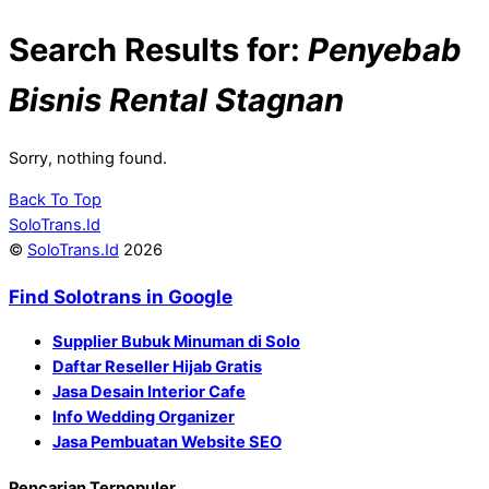
Search Results for:
Penyebab
Bisnis Rental Stagnan
Sorry, nothing found.
Back To Top
SoloTrans.Id
©
SoloTrans.Id
2026
Find Solotrans in Google
Supplier Bubuk Minuman di Solo
Daftar Reseller Hijab Gratis
Jasa Desain Interior Cafe
Info Wedding Organizer
Jasa Pembuatan Website SEO
Pencarian Terpopuler