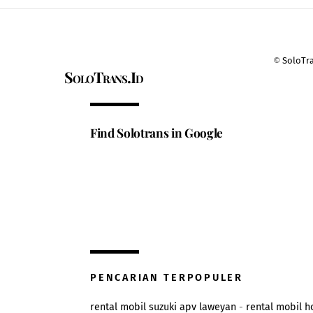
©
SoloTr
SoloTrans.Id
Find Solotrans in Google
PENCARIAN TERPOPULER
rental mobil suzuki apv laweyan
-
rental mobil 