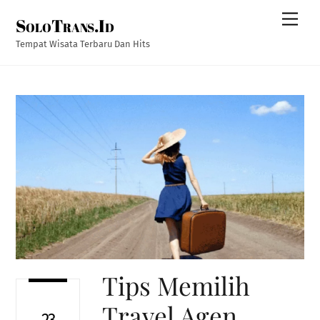
Skip
Men
SoloTrans.Id
to
content
Tempat Wisata Terbaru Dan Hits
Tips Memilih
Travel Agen