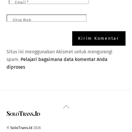
Email
*
Situs Web
Situs ini menggunakan Akismet untuk mengurangi
spam.
Pelajari bagaimana data komentar Anda
diproses
Back
SoloTrans.Id
To
Top
©
SoloTrans.Id
2026