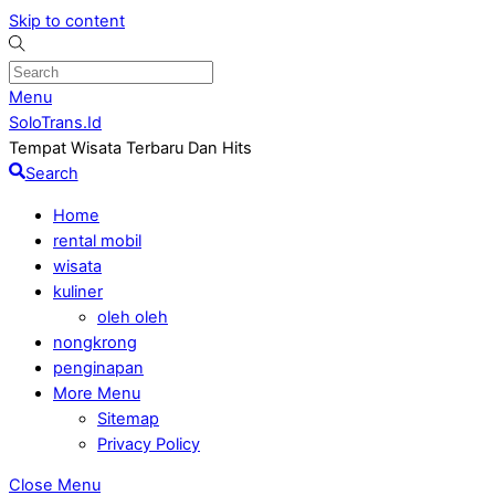
Skip to content
Menu
SoloTrans.Id
Tempat Wisata Terbaru Dan Hits
Search
Home
rental mobil
wisata
kuliner
oleh oleh
nongkrong
penginapan
More Menu
Sitemap
Privacy Policy
Close Menu