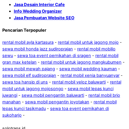
Jasa Desain Interior Cafe
Info Wedding Organizer
Jasa Pembuatan Website SEO
Pencarian Terpopuler
rental mobil ayla kartasura
-
rental mobil untuk jagong mojo
-
sewa mobil honda jazz sudiroprajan
-
rental mobil mobilio
sewu
-
sewa toa event pernikahan di sragen
-
rental mobil
gran max ketelan
-
rental mobil untuk jagong mangkubumen
-
sewa mobil mewah pajang
-
sewa mobil wedding kauman
-
sewa mobil elf sudiroprajan
-
rental mobil xenia banyuanyar
-
sewa toa hansip di uns
-
rental mobil veloz baluwarti
-
rental
mobil untuk jagong mojosongo
-
sewa mobil lepas kunci
juwangi
-
sewa mobil pengantin baluwarti
-
rental mobil brio
manahan
-
sewa mobil pengantin joyotakan
-
rental mobil
lepas kunci tasikmadu
-
sewa toa event pernikahan di
sukoharjo
-
solotrans.id