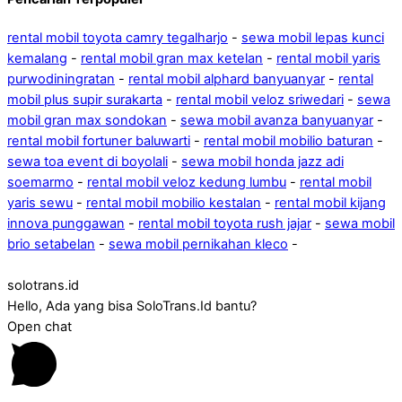
rental mobil toyota camry tegalharjo
-
sewa mobil lepas kunci
kemalang
-
rental mobil gran max ketelan
-
rental mobil yaris
purwodiningratan
-
rental mobil alphard banyuanyar
-
rental
mobil plus supir surakarta
-
rental mobil veloz sriwedari
-
sewa
mobil gran max sondokan
-
sewa mobil avanza banyuanyar
-
rental mobil fortuner baluwarti
-
rental mobil mobilio baturan
-
sewa toa event di boyolali
-
sewa mobil honda jazz adi
soemarmo
-
rental mobil veloz kedung lumbu
-
rental mobil
yaris sewu
-
rental mobil mobilio kestalan
-
rental mobil kijang
innova punggawan
-
rental mobil toyota rush jajar
-
sewa mobil
brio setabelan
-
sewa mobil pernikahan kleco
-
solotrans.id
Hello, Ada yang bisa SoloTrans.Id bantu?
Open chat