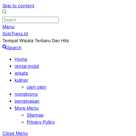
Skip to content
Menu
SoloTrans.Id
Tempat Wisata Terbaru Dan Hits
Search
Home
rental mobil
wisata
kuliner
oleh oleh
nongkrong
penginapan
More Menu
Sitemap
Privacy Policy
Close Menu