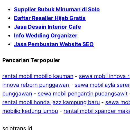
Supplier Bubuk Minuman di Solo
Daftar Reseller Hijab Gratis
Jasa Desain Interior Cafe
Info Wedding Organizer
Jasa Pembuatan Website SEO
Pencarian Terpopuler
rental mobil mobilio kauman
-
sewa mobil innova 
innova reborn punggawan
-
sewa mobil ayla sere
punggawan
-
sewa mobil pengantin pucangsawit
rental mobil honda jazz kampung baru
-
sewa mob
mobilio kedung lumbu
-
rental mobil xpander mak
solotrans.id