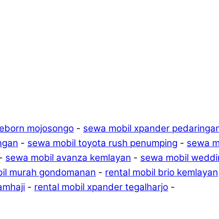
reborn mojosongo
-
sewa mobil xpander pedaringa
ngan
-
sewa mobil toyota rush penumping
-
sewa mo
-
sewa mobil avanza kemlayan
-
sewa mobil weddi
il murah gondomanan
-
rental mobil brio kemlayan
amhaji
-
rental mobil xpander tegalharjo
-