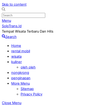
Skip to content
Menu
SoloTrans.Id
Tempat Wisata Terbaru Dan Hits
Search
Home
rental mobil
wisata
kuliner
oleh oleh
nongkrong
penginapan
More Menu
Sitemap
Privacy Policy
Close Menu