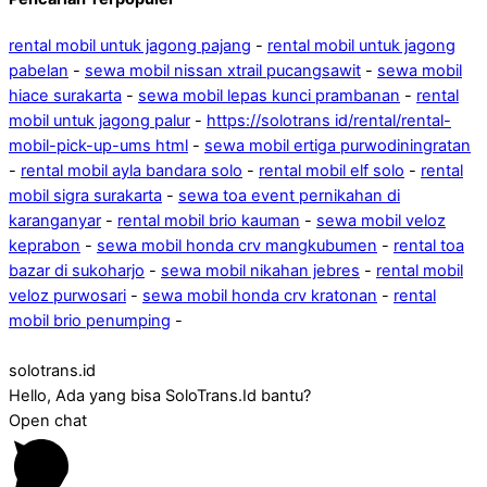
rental mobil untuk jagong pajang
-
rental mobil untuk jagong
pabelan
-
sewa mobil nissan xtrail pucangsawit
-
sewa mobil
hiace surakarta
-
sewa mobil lepas kunci prambanan
-
rental
mobil untuk jagong palur
-
https://solotrans id/rental/rental-
mobil-pick-up-ums html
-
sewa mobil ertiga purwodiningratan
-
rental mobil ayla bandara solo
-
rental mobil elf solo
-
rental
mobil sigra surakarta
-
sewa toa event pernikahan di
karanganyar
-
rental mobil brio kauman
-
sewa mobil veloz
keprabon
-
sewa mobil honda crv mangkubumen
-
rental toa
bazar di sukoharjo
-
sewa mobil nikahan jebres
-
rental mobil
veloz purwosari
-
sewa mobil honda crv kratonan
-
rental
mobil brio penumping
-
solotrans.id
Hello, Ada yang bisa SoloTrans.Id bantu?
Open chat