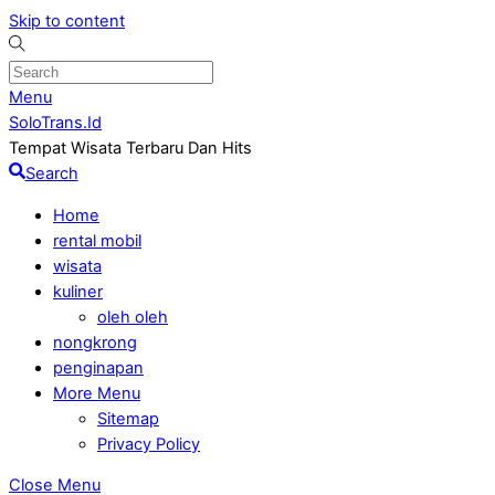
Skip to content
Menu
SoloTrans.Id
Tempat Wisata Terbaru Dan Hits
Search
Home
rental mobil
wisata
kuliner
oleh oleh
nongkrong
penginapan
More Menu
Sitemap
Privacy Policy
Close Menu