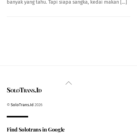
banyak yang tahu. Tapi siapa sangka, kedai makan […]
Back
SoloTrans.Id
To
Top
©
SoloTrans.Id
2026
Find Solotrans in Google