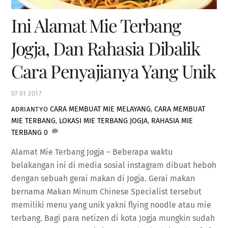
Ini Alamat Mie Terbang
Jogja, Dan Rahasia Dibalik
Cara Penyajianya Yang Unik
07
01
2017
CARA MEMBUAT MIE MELAYANG
,
CARA MEMBUAT
ADRIANTYO
MIE TERBANG
,
LOKASI MIE TERBANG JOGJA
,
RAHASIA MIE
TERBANG
0
Alamat Mie Terbang Jogja – Beberapa waktu
belakangan ini di media sosial instagram dibuat heboh
dengan sebuah gerai makan di Jogja. Gerai makan
bernama Makan Minum Chinese Specialist tersebut
memiliki menu yang unik yakni flying noodle atau mie
terbang. Bagi para netizen di kota Jogja mungkin sudah