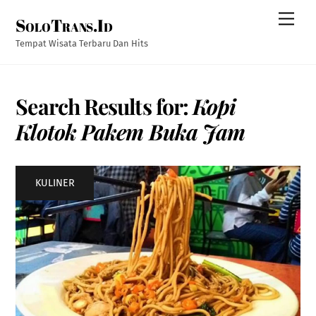
Skip
Men
SoloTrans.Id
to
content
Tempat Wisata Terbaru Dan Hits
Search Results for:
Kopi
Klotok Pakem Buka Jam
KULINER