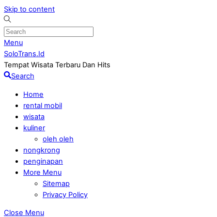
Skip to content
Menu
SoloTrans.Id
Tempat Wisata Terbaru Dan Hits
Search
Home
rental mobil
wisata
kuliner
oleh oleh
nongkrong
penginapan
More Menu
Sitemap
Privacy Policy
Close Menu