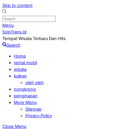
Skip to content
Menu
SoloTrans.Id
Tempat Wisata Terbaru Dan Hits
Search
Home
rental mobil
wisata
kuliner
oleh oleh
nongkrong
penginapan
More Menu
Sitemap
Privacy Policy
Close Menu