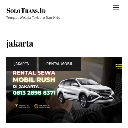
Skip
Men
SoloTrans.Id
to
content
Tempat Wisata Terbaru Dan Hits
jakarta
JAKARTA
,
RENTAL MOBIL