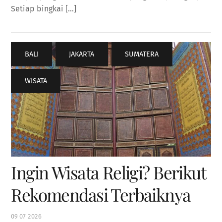
Setiap bingkai […]
BALI
,
JAKARTA
,
SUMATERA
,
WISATA
Ingin Wisata Religi? Berikut
Rekomendasi Terbaiknya
09
07
2026