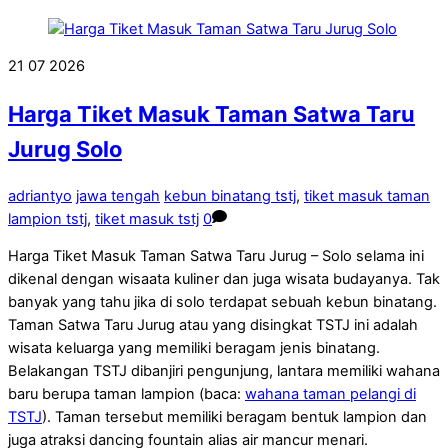
21
07
2026
Harga Tiket Masuk Taman Satwa Taru
Jurug Solo
adriantyo
jawa tengah
kebun binatang tstj
,
tiket masuk taman
lampion tstj
,
tiket masuk tstj
0
Harga Tiket Masuk Taman Satwa Taru Jurug – Solo selama ini
dikenal dengan wisaata kuliner dan juga wisata budayanya. Tak
banyak yang tahu jika di solo terdapat sebuah kebun binatang.
Taman Satwa Taru Jurug atau yang disingkat TSTJ ini adalah
wisata keluarga yang memiliki beragam jenis binatang.
Belakangan TSTJ dibanjiri pengunjung, lantara memiliki wahana
baru berupa taman lampion (baca:
wahana taman pelangi di
TSTJ
). Taman tersebut memiliki beragam bentuk lampion dan
juga atraksi dancing fountain alias air mancur menari.