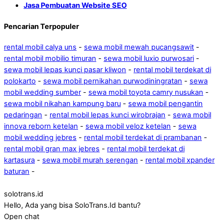
Jasa Pembuatan Website SEO
Pencarian Terpopuler
rental mobil calya uns
-
sewa mobil mewah pucangsawit
-
rental mobil mobilio timuran
-
sewa mobil luxio purwosari
-
sewa mobil lepas kunci pasar kliwon
-
rental mobil terdekat di
polokarto
-
sewa mobil pernikahan purwodiningratan
-
sewa
mobil wedding sumber
-
sewa mobil toyota camry nusukan
-
sewa mobil nikahan kampung baru
-
sewa mobil pengantin
pedaringan
-
rental mobil lepas kunci wirobrajan
-
sewa mobil
innova reborn ketelan
-
sewa mobil veloz ketelan
-
sewa
mobil wedding jebres
-
rental mobil terdekat di prambanan
-
rental mobil gran max jebres
-
rental mobil terdekat di
kartasura
-
sewa mobil murah serengan
-
rental mobil xpander
baturan
-
solotrans.id
Hello, Ada yang bisa SoloTrans.Id bantu?
Open chat