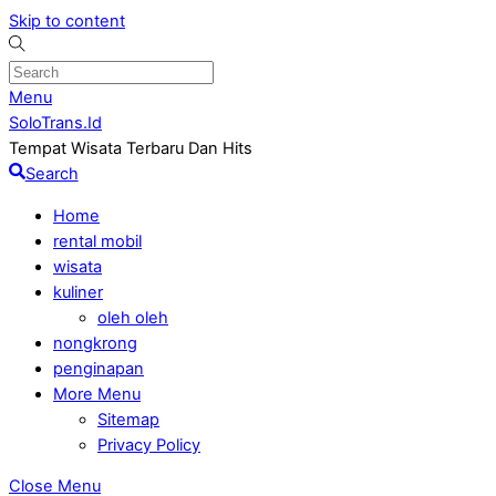
Skip to content
Menu
SoloTrans.Id
Tempat Wisata Terbaru Dan Hits
Search
Home
rental mobil
wisata
kuliner
oleh oleh
nongkrong
penginapan
More Menu
Sitemap
Privacy Policy
Close Menu