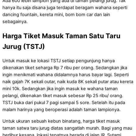
Ada 600 lebih lampion yang ada di taman pelangi jurug. Tak
hanya itu saja disana juga terdapat beragam wahana seperti
dancing fountain, kereta mini, bom bom car dan lain
sebagainya.
Harga Tiket Masuk Taman Satu Taru
Jurug (TSTJ)
Untuk masuk ke lokasi TSTJ setiap pengunjung hanya
dikenakan tiket seharga Rp 7 ribu per orang. Sedangkan jika
ingin menikmati wahana didalamnya harus bayar lagi. Seperti
naik gajah 7K sekali outar, naik kuda 8K sekali putar atau kereta
mini 10k. Sedangkan jika ingin masuk ke wahana taman
pelangi, dikenakan tiket masuk sebesar Rp 25 ribu/ orang.
TSTJ buka dari pukul 7 pagi sampai 5 sore. Setelah itu pada
malam harinya yang beroperasi adalah taman lampionya.
Untuk ukuran sebuah kebun binatang, harga tiket masuk
taman satwa taru jurug diatas sangatlah murah. Bagi yang mau
berlibur kesana, lokasi tepatnya berada di jalan IR. Sutami