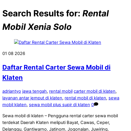
Search Results for:
Rental
Mobil Xenia Solo
01
08
2026
Daftar Rental Carter Sewa Mobil di
Klaten
adriantyo
jawa tengah
,
rental mobil
carter mobil di klaten
,
layanan antar jemput di klaten
,
rental mobil di klaten
,
sewa
mobil klaten
,
sewa mobil plus supir di klaten
0
Sewa mobil di klaten – Pengguna rental carter sewa mobil
terdekat Daerah Klaten meliputi Bayat, Cawas, Ceper,
Delanggu, Gantiwarno, Jatinom, Jogonalan, Juwiring,