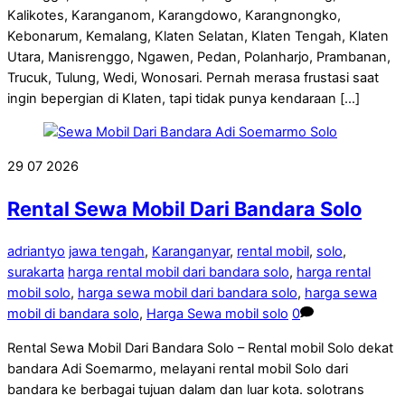
Kalikotes, Karanganom, Karangdowo, Karangnongko,
Kebonarum, Kemalang, Klaten Selatan, Klaten Tengah, Klaten
Utara, Manisrenggo, Ngawen, Pedan, Polanharjo, Prambanan,
Trucuk, Tulung, Wedi, Wonosari. Pernah merasa frustasi saat
ingin bepergian di Klaten, tapi tidak punya kendaraan […]
29
07
2026
Rental Sewa Mobil Dari Bandara Solo
adriantyo
jawa tengah
,
Karanganyar
,
rental mobil
,
solo
,
surakarta
harga rental mobil dari bandara solo
,
harga rental
mobil solo
,
harga sewa mobil dari bandara solo
,
harga sewa
mobil di bandara solo
,
Harga Sewa mobil solo
0
Rental Sewa Mobil Dari Bandara Solo – Rental mobil Solo dekat
bandara Adi Soemarmo, melayani rental mobil Solo dari
bandara ke berbagai tujuan dalam dan luar kota. solotrans