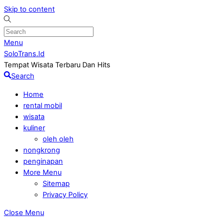
Skip to content
Menu
SoloTrans.Id
Tempat Wisata Terbaru Dan Hits
Search
Home
rental mobil
wisata
kuliner
oleh oleh
nongkrong
penginapan
More Menu
Sitemap
Privacy Policy
Close Menu