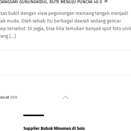
DANGSARI GUNUNGKIDUL
,
RUTE MENUJU PUNCAK 4G
0
iatas bukit dengan view pegunungan memang tengah menjadi
nak muda. Oleh sebab itu berbagai daerah sedang gencar
 tersebut. Di Jogja, bisa kita temukan banyak spot foto uni
yang […]
Back
ans.Id
2026
To
Top
Supplier Bubuk Minuman di Solo