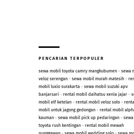
PENCARIAN TERPOPULER
sewa mobil toyota camry mangkubumen
-
sewa 
veloz serengan
-
sewa mobil murah matesih
-
re
mobil luxio surakarta
-
sewa mobil suzuki apv
banjarsari
-
rental mobil daihatsu xenia jajar
-
s
mobil elf ketelan
-
rental mobil veloz solo
-
renta
mobil untuk jagong gedongan
-
rental mobil alp
kauman
-
sewa mobil pick up pedaringan
-
sewa
toyota rush kentingan
-
rental mobil mewah
punggawan
-
sewa mobil wedding solo
-
sewa mo