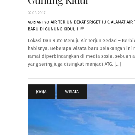
02
03
2017
AIR TERJUN DEKAT SRIGETHUK
,
ALAMAT AIR
ADRIANTYO
BARU DI GUNUNG KIDUL
1
Lokasi Dan Rute Menuju Air Terjun Gedad – Berb
habisnya. Beberapa wisata baru belakangan ini m
ramai diperbincangkan di media sosial sebuah ai
yang sering juga disingkat menjadi ATG. […]
JOGJA
,
WISATA