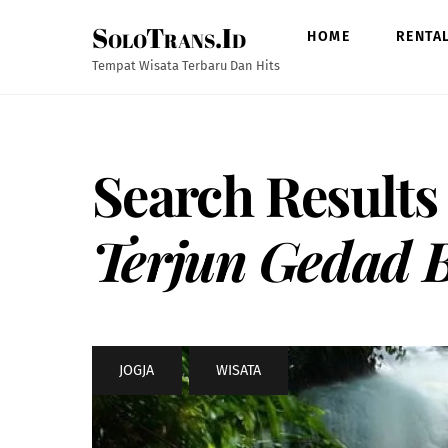
Skip
SoloTrans.Id
to
HOME
RENTA
content
Tempat Wisata Terbaru Dan Hits
Search Results
Terjun Gedad 
JOGJA
,
WISATA