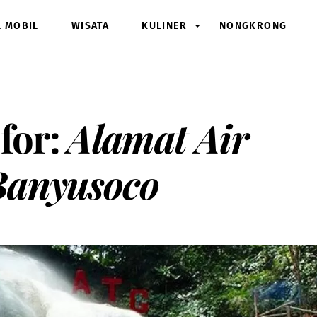
L MOBIL
WISATA
KULINER
NONGKRONG
 for:
Alamat Air
Banyusoco