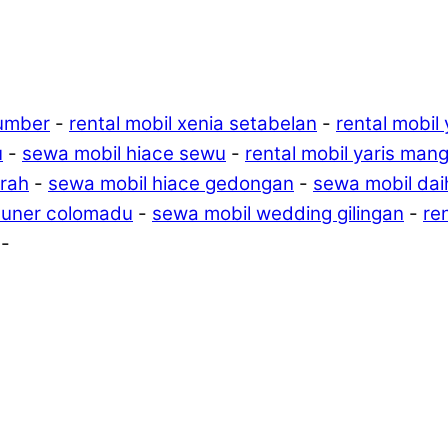
sumber
-
rental mobil xenia setabelan
-
rental mobil
u
-
sewa mobil hiace sewu
-
rental mobil yaris ma
krah
-
sewa mobil hiace gedongan
-
sewa mobil dai
rtuner colomadu
-
sewa mobil wedding gilingan
-
re
-