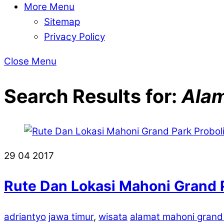
More Menu
Sitemap
Privacy Policy
Close Menu
Search Results for:
Alam
29
04
2017
Rute Dan Lokasi Mahoni Grand 
adriantyo
jawa timur
,
wisata
alamat mahoni grand