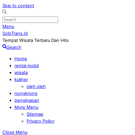
Skip to content
Menu
SoloTrans.Id
Tempat Wisata Terbaru Dan Hits
Search
Home
rental mobil
wisata
kuliner
oleh oleh
nongkrong
penginapan
More Menu
Sitemap
Privacy Policy
Close Menu