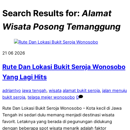
Search Results for:
Alamat
Wisata Posong Temanggung
21
06
2026
Rute Dan Lokasi Bukit Seroja Wonosobo
Yang Lagi Hits
adriantyo
jawa tengah
,
wisata
alamat bukit seroja
,
jalan menuju
bukit seroja
,
telaga mejer wonosobo
0
Rute Dan Lokasi Bukit Seroja Wonosobo – Kota kecil di Jawa
Tengah ini sedari dulu memang menjadi destinasi wisata
favorit. Letaknya yang berada di pegunungan didukung
dengan beberapa spot wisata menarik adalah faktor