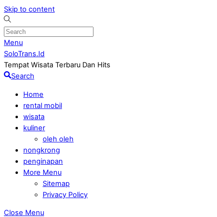
Skip to content
Menu
SoloTrans.Id
Tempat Wisata Terbaru Dan Hits
Search
Home
rental mobil
wisata
kuliner
oleh oleh
nongkrong
penginapan
More Menu
Sitemap
Privacy Policy
Close Menu