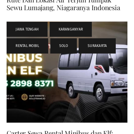
Sewu Lumajang, Niagaranya Indonesia
JAWA TENGAH
,
KARANGANYAR
,
RENTAL MOBIL
,
SOLO
,
SURAKARTA
Carter Sewa Rental Minibus dan Elf: