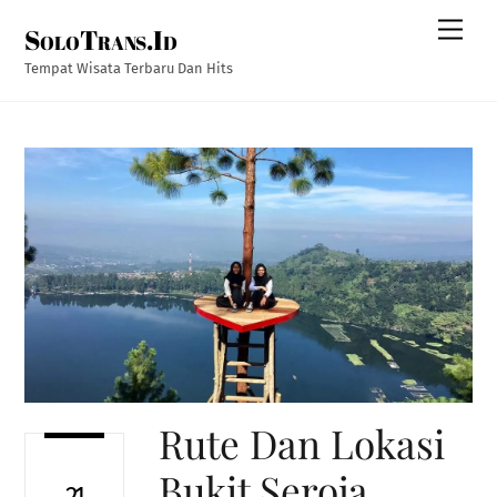
Skip
Men
SoloTrans.Id
to
content
Tempat Wisata Terbaru Dan Hits
Rute Dan Lokasi
Bukit Seroja