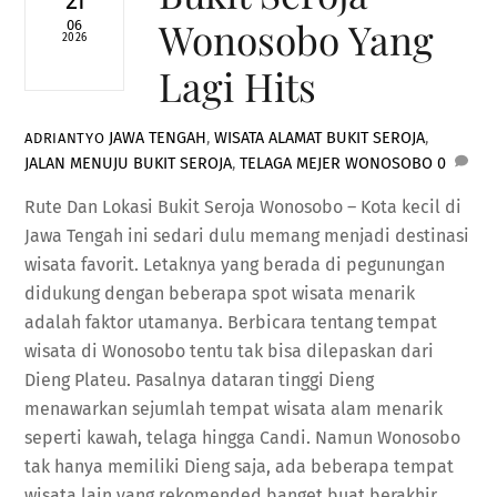
21
Wonosobo Yang
06
2026
Lagi Hits
JAWA TENGAH
,
WISATA
ALAMAT BUKIT SEROJA
,
ADRIANTYO
JALAN MENUJU BUKIT SEROJA
,
TELAGA MEJER WONOSOBO
0
Rute Dan Lokasi Bukit Seroja Wonosobo – Kota kecil di
Jawa Tengah ini sedari dulu memang menjadi destinasi
wisata favorit. Letaknya yang berada di pegunungan
didukung dengan beberapa spot wisata menarik
adalah faktor utamanya. Berbicara tentang tempat
wisata di Wonosobo tentu tak bisa dilepaskan dari
Dieng Plateu. Pasalnya dataran tinggi Dieng
menawarkan sejumlah tempat wisata alam menarik
seperti kawah, telaga hingga Candi. Namun Wonosobo
tak hanya memiliki Dieng saja, ada beberapa tempat
wisata lain yang rekomended banget buat berakhir