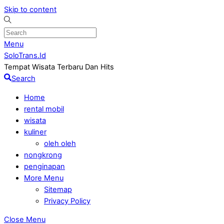
Skip to content
Menu
SoloTrans.Id
Tempat Wisata Terbaru Dan Hits
Search
Home
rental mobil
wisata
kuliner
oleh oleh
nongkrong
penginapan
More Menu
Sitemap
Privacy Policy
Close Menu