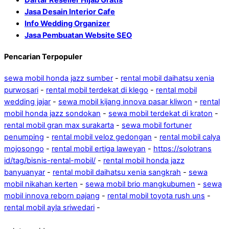
Jasa Desain Interior Cafe
Info Wedding Organizer
Jasa Pembuatan Website SEO
Pencarian Terpopuler
sewa mobil honda jazz sumber
-
rental mobil daihatsu xenia
purwosari
-
rental mobil terdekat di klego
-
rental mobil
wedding jajar
-
sewa mobil kijang innova pasar kliwon
-
rental
mobil honda jazz sondokan
-
sewa mobil terdekat di kraton
-
rental mobil gran max surakarta
-
sewa mobil fortuner
penumping
-
rental mobil veloz gedongan
-
rental mobil calya
mojosongo
-
rental mobil ertiga laweyan
-
https://solotrans
id/tag/bisnis-rental-mobil/
-
rental mobil honda jazz
banyuanyar
-
rental mobil daihatsu xenia sangkrah
-
sewa
mobil nikahan kerten
-
sewa mobil brio mangkubumen
-
sewa
mobil innova reborn pajang
-
rental mobil toyota rush uns
-
rental mobil ayla sriwedari
-