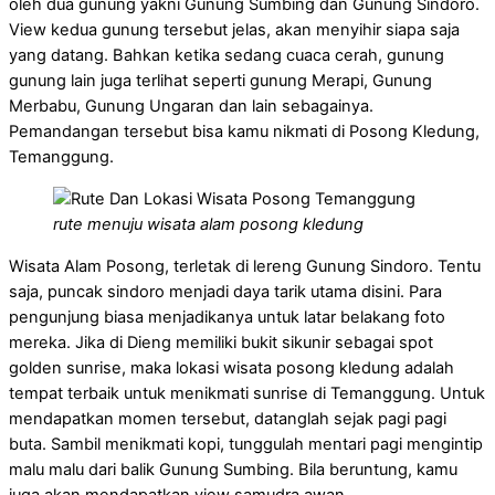
oleh dua gunung yakni Gunung Sumbing dan Gunung Sindoro.
View kedua gunung tersebut jelas, akan menyihir siapa saja
yang datang. Bahkan ketika sedang cuaca cerah, gunung
gunung lain juga terlihat seperti gunung Merapi, Gunung
Merbabu, Gunung Ungaran dan lain sebagainya.
Pemandangan tersebut bisa kamu nikmati di Posong Kledung,
Temanggung.
rute menuju wisata alam posong kledung
Wisata Alam Posong, terletak di lereng Gunung Sindoro. Tentu
saja, puncak sindoro menjadi daya tarik utama disini. Para
pengunjung biasa menjadikanya untuk latar belakang foto
mereka. Jika di Dieng memiliki bukit sikunir sebagai spot
golden sunrise, maka lokasi wisata posong kledung adalah
tempat terbaik untuk menikmati sunrise di Temanggung. Untuk
mendapatkan momen tersebut, datanglah sejak pagi pagi
buta. Sambil menikmati kopi, tunggulah mentari pagi mengintip
malu malu dari balik Gunung Sumbing. Bila beruntung, kamu
juga akan mendapatkan view samudra awan.