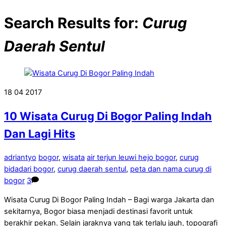
Search Results for:
Curug
Daerah Sentul
18
04
2017
10 Wisata Curug Di Bogor Paling Indah
Dan Lagi Hits
adriantyo
bogor
,
wisata
air terjun leuwi hejo bogor
,
curug
bidadari bogor
,
curug daerah sentul
,
peta dan nama curug di
bogor
3
Wisata Curug Di Bogor Paling Indah – Bagi warga Jakarta dan
sekitarnya, Bogor biasa menjadi destinasi favorit untuk
berakhir pekan. Selain jaraknya yang tak terlalu jauh, topografi