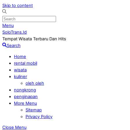
Skip to content
Menu
SoloTrans.Id
Tempat Wisata Terbaru Dan Hits
Search
Home
rental mobil
wisata
kuliner
oleh oleh
nongkrong
penginapan
More Menu
Sitemap
Privacy Policy
Close Menu