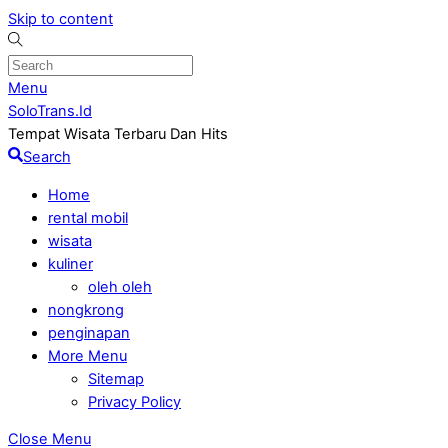
Skip to content
Menu
SoloTrans.Id
Tempat Wisata Terbaru Dan Hits
Search
Home
rental mobil
wisata
kuliner
oleh oleh
nongkrong
penginapan
More Menu
Sitemap
Privacy Policy
Close Menu