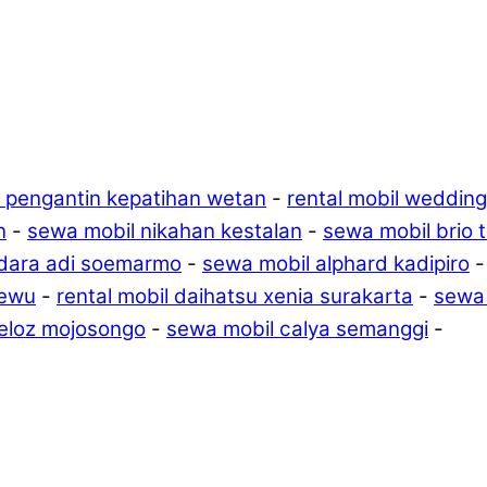
 pengantin kepatihan wetan
-
rental mobil weddin
n
-
sewa mobil nikahan kestalan
-
sewa mobil brio 
ndara adi soemarmo
-
sewa mobil alphard kadipiro
sewu
-
rental mobil daihatsu xenia surakarta
-
sewa 
veloz mojosongo
-
sewa mobil calya semanggi
-