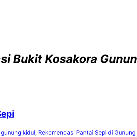
si Bukit Kosakora Gunun
Sepi
i gunung kidul
,
Rekomendasi Pantai Sepi di Gunung 