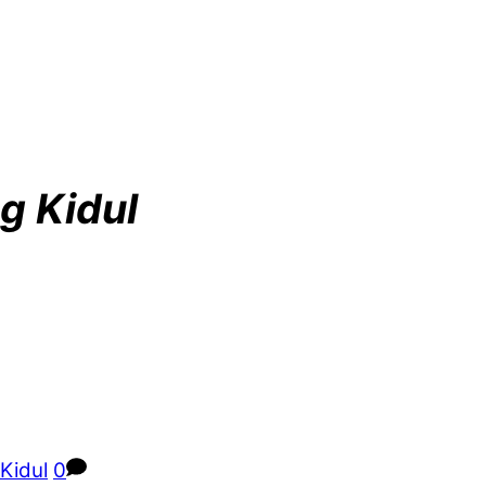
g Kidul
Kidul
0