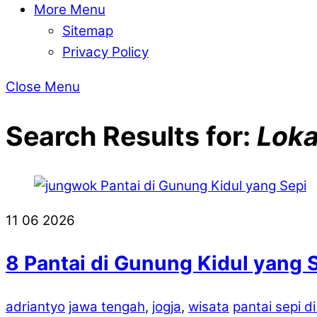
More Menu
Sitemap
Privacy Policy
Close Menu
Search Results for:
Loka
11
06
2026
8 Pantai di Gunung Kidul yang 
adriantyo
jawa tengah
,
jogja
,
wisata
pantai sepi d