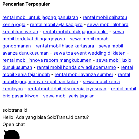
Pencarian Terpopuler
rental mobil untuk jagong panularan
-
rental mobil daihatsu
xenia joglo
-
rental mobil ayla kadipiro
-
sewa mobil alphard
kepatihan wetan
-
rental mobil untuk jagong palur
-
sewa
mobil terdekat di ngargoyoso
-
sewa mobil murah
gondomanan
-
rental mobil hiace kartasura
-
sewa mobil
avanza dunukusuman
-
sewa toa event wedding di klaten
-
rental mobil innova reborn mangkubumen
-
sewa mobil luxio
dunukusuman
-
rental mobil honda crv adi soemarmo
-
rental
mobil xenia fajar indah
-
rental mobil avanza sumber
-
rental
mobil kijang innova kepatihan kulon
-
sewa mobil xenia
kemlayan
-
rental mobil daihatsu xenia joyosuran
-
rental mobil
brio pasar kliwon
-
sewa mobil yaris jagalan
-
solotrans.id
Hello, Ada yang bisa SoloTrans.Id bantu?
Open chat