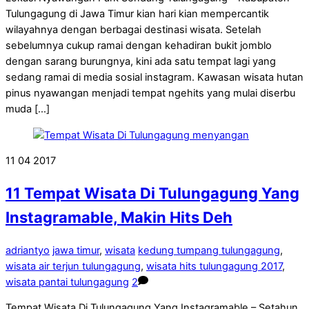
Tulungagung di Jawa Timur kian hari kian mempercantik
wilayahnya dengan berbagai destinasi wisata. Setelah
sebelumnya cukup ramai dengan kehadiran bukit jomblo
dengan sarang burungnya, kini ada satu tempat lagi yang
sedang ramai di media sosial instagram. Kawasan wisata hutan
pinus nyawangan menjadi tempat ngehits yang mulai diserbu
muda […]
11
04
2017
11 Tempat Wisata Di Tulungagung Yang
Instagramable, Makin Hits Deh
adriantyo
jawa timur
,
wisata
kedung tumpang tulungagung
,
wisata air terjun tulungagung
,
wisata hits tulungagung 2017
,
wisata pantai tulungagung
2
Tempat Wisata Di Tulungagung Yang Instagramable – Setahun