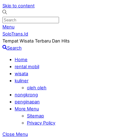
Skip to content
Menu
SoloTrans.Id
Tempat Wisata Terbaru Dan Hits
Search
Home
rental mobil
wisata
kuliner
oleh oleh
nongkrong
penginapan
More Menu
Sitemap
Privacy Policy
Close Menu