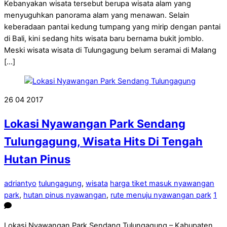
Kebanyakan wisata tersebut berupa wisata alam yang
menyuguhkan panorama alam yang menawan. Selain
keberadaan pantai kedung tumpang yang mirip dengan pantai
di Bali, kini sedang hits wisata baru bernama bukit jomblo.
Meski wisata wisata di Tulungagung belum seramai di Malang
[…]
26
04
2017
Lokasi Nyawangan Park Sendang
Tulungagung, Wisata Hits Di Tengah
Hutan Pinus
adriantyo
tulungagung
,
wisata
harga tiket masuk nyawangan
park
,
hutan pinus nyawangan
,
rute menuju nyawangan park
1
Lokasi Nyawangan Park Sendang Tulungagung – Kabupaten