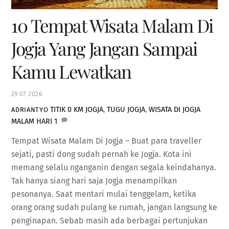
10 Tempat Wisata Malam Di
Jogja Yang Jangan Sampai
Kamu Lewatkan
29
07
2026
TITIK 0 KM JOGJA
,
TUGU JOGJA
,
WISATA DI JOGJA
ADRIANTYO
MALAM HARI
1
Tempat Wisata Malam Di Jogja – Buat para traveller
sejati, pasti dong sudah pernah ke Jogja. Kota ini
memang selalu nganganin dengan segala keindahanya.
Tak hanya siang hari saja Jogja menampilkan
pesonanya. Saat mentari mulai tenggelam, ketika
orang orang sudah pulang ke rumah, jangan langsung ke
penginapan. Sebab masih ada berbagai pertunjukan