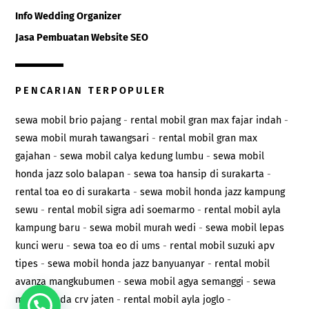
Info Wedding Organizer
Jasa Pembuatan Website SEO
PENCARIAN TERPOPULER
sewa mobil brio pajang
-
rental mobil gran max fajar indah
-
sewa mobil murah tawangsari
-
rental mobil gran max
gajahan
-
sewa mobil calya kedung lumbu
-
sewa mobil
honda jazz solo balapan
-
sewa toa hansip di surakarta
-
rental toa eo di surakarta
-
sewa mobil honda jazz kampung
sewu
-
rental mobil sigra adi soemarmo
-
rental mobil ayla
kampung baru
-
sewa mobil murah wedi
-
sewa mobil lepas
kunci weru
-
sewa toa eo di ums
-
rental mobil suzuki apv
tipes
-
sewa mobil honda jazz banyuanyar
-
rental mobil
avanza mangkubumen
-
sewa mobil agya semanggi
-
sewa
mobil honda crv jaten
-
rental mobil ayla joglo
-