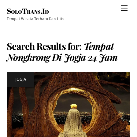
Skip
Men
SoloTrans.Id
to
content
Tempat Wisata Terbaru Dan Hits
Search Results for:
Tempat
Nongkrong Di Jogja 24 Jam
JOGJA