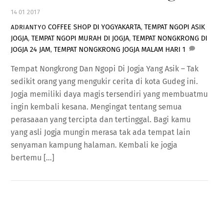
14
01
2017
COFFEE SHOP DI YOGYAKARTA
,
TEMPAT NGOPI ASIK
ADRIANTYO
JOGJA
,
TEMPAT NGOPI MURAH DI JOGJA
,
TEMPAT NONGKRONG DI
JOGJA 24 JAM
,
TEMPAT NONGKRONG JOGJA MALAM HARI
1
Tempat Nongkrong Dan Ngopi Di Jogja Yang Asik – Tak
sedikit orang yang mengukir cerita di kota Gudeg ini.
Jogja memiliki daya magis tersendiri yang membuatmu
ingin kembali kesana. Mengingat tentang semua
perasaaan yang tercipta dan tertinggal. Bagi kamu
yang asli Jogja mungin merasa tak ada tempat lain
senyaman kampung halaman. Kembali ke jogja
bertemu […]