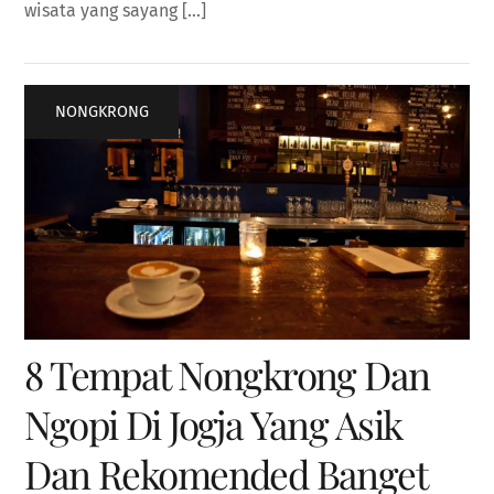
wisata yang sayang […]
NONGKRONG
8 Tempat Nongkrong Dan
Ngopi Di Jogja Yang Asik
Dan Rekomended Banget