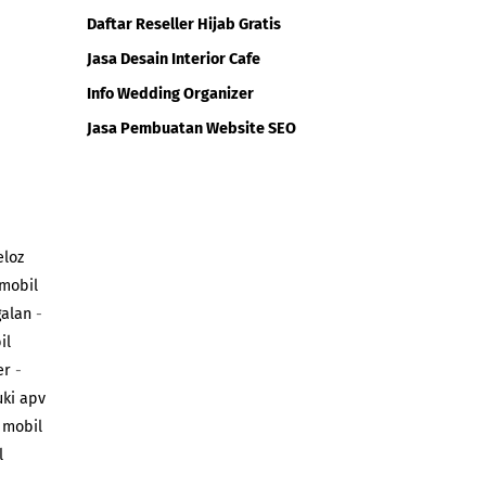
Daftar Reseller Hijab Gratis
Jasa Desain Interior Cafe
Info Wedding Organizer
Jasa Pembuatan Website SEO
eloz
 mobil
galan
-
il
er
-
uki apv
 mobil
l