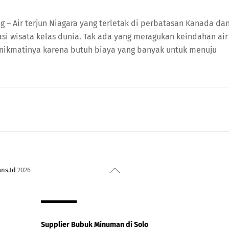
 – Air terjun Niagara yang terletak di perbatasan Kanada da
si wisata kelas dunia. Tak ada yang meragukan keindahan air
enikmatinya karena butuh biaya yang banyak untuk menuju
Back
ans.Id
2026
To
Top
Supplier Bubuk Minuman di Solo