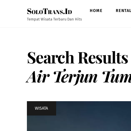
Skip
SoloTrans.Id
to
HOME
RENTA
content
Tempat Wisata Terbaru Dan Hits
Search Results
Air Terjun Tu
WISATA