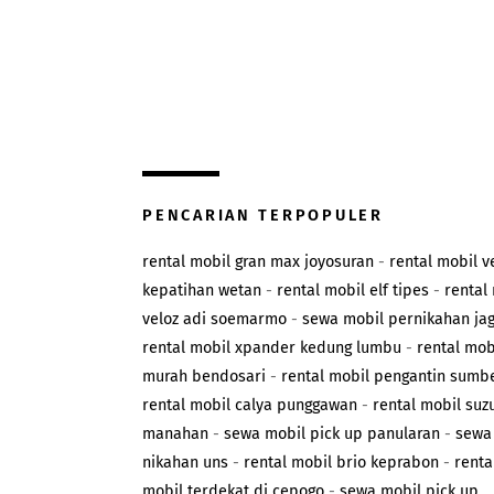
PENCARIAN TERPOPULER
rental mobil gran max joyosuran
-
rental mobil v
kepatihan wetan
-
rental mobil elf tipes
-
rental
veloz adi soemarmo
-
sewa mobil pernikahan ja
rental mobil xpander kedung lumbu
-
rental mob
murah bendosari
-
rental mobil pengantin sumb
rental mobil calya punggawan
-
rental mobil suz
manahan
-
sewa mobil pick up panularan
-
sewa
nikahan uns
-
rental mobil brio keprabon
-
renta
mobil terdekat di cepogo
-
sewa mobil pick up