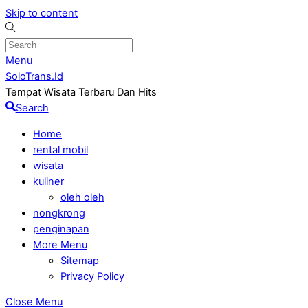
Skip to content
Menu
SoloTrans.Id
Tempat Wisata Terbaru Dan Hits
Search
Home
rental mobil
wisata
kuliner
oleh oleh
nongkrong
penginapan
More Menu
Sitemap
Privacy Policy
Close Menu