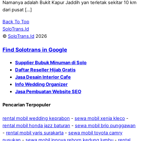
Namanya adalah Bukit Kapur Jaddih yan terletak sekitar 10 km
dari pusat […]
Back To Top
SoloTrans.Id
©
SoloTrans.Id
2026
Find Solotrans in Google
Supplier Bubuk Minuman di Solo
Daftar Reseller Hijab Gratis
Jasa Desain Interior Cafe
Info Wedding Organizer
Jasa Pembuatan Website SEO
Pencarian Terpopuler
rental mobil wedding keprabon
-
sewa mobil xenia kleco
-
rental mobil honda jazz baturan
-
sewa mobil brio punggawan
-
rental mobil yaris surakarta
-
sewa mobil toyota camry
nusukan
-
sewa mobil innova reborn kedung lumbu
-
rental