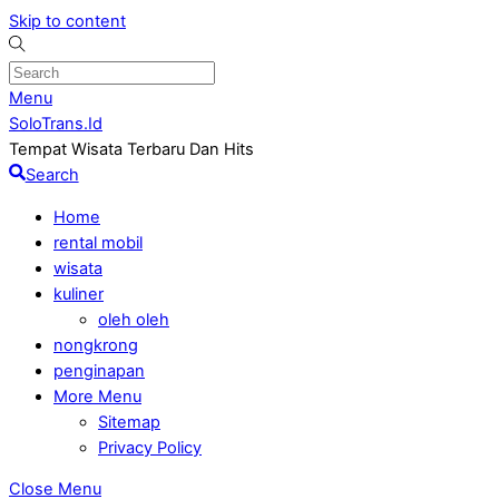
Skip to content
Menu
SoloTrans.Id
Tempat Wisata Terbaru Dan Hits
Search
Home
rental mobil
wisata
kuliner
oleh oleh
nongkrong
penginapan
More Menu
Sitemap
Privacy Policy
Close Menu