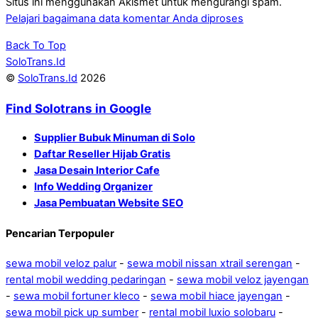
Situs ini menggunakan Akismet untuk mengurangi spam.
Pelajari bagaimana data komentar Anda diproses
Back To Top
SoloTrans.Id
©
SoloTrans.Id
2026
Find Solotrans in Google
Supplier Bubuk Minuman di Solo
Daftar Reseller Hijab Gratis
Jasa Desain Interior Cafe
Info Wedding Organizer
Jasa Pembuatan Website SEO
Pencarian Terpopuler
sewa mobil veloz palur
-
sewa mobil nissan xtrail serengan
-
rental mobil wedding pedaringan
-
sewa mobil veloz jayengan
-
sewa mobil fortuner kleco
-
sewa mobil hiace jayengan
-
sewa mobil pick up sumber
-
rental mobil luxio solobaru
-