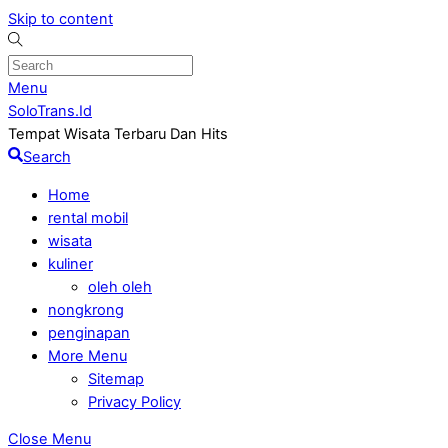
Skip to content
Menu
SoloTrans.Id
Tempat Wisata Terbaru Dan Hits
Search
Home
rental mobil
wisata
kuliner
oleh oleh
nongkrong
penginapan
More Menu
Sitemap
Privacy Policy
Close Menu