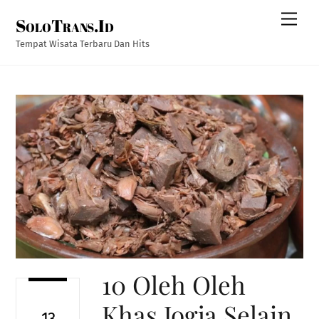
Skip
Men
SoloTrans.Id
to
content
Tempat Wisata Terbaru Dan Hits
10 Oleh Oleh
Khas Jogja Selain