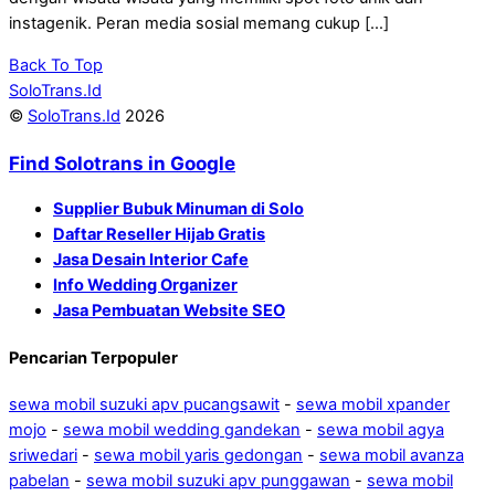
instagenik. Peran media sosial memang cukup […]
Back To Top
SoloTrans.Id
©
SoloTrans.Id
2026
Find Solotrans in Google
Supplier Bubuk Minuman di Solo
Daftar Reseller Hijab Gratis
Jasa Desain Interior Cafe
Info Wedding Organizer
Jasa Pembuatan Website SEO
Pencarian Terpopuler
sewa mobil suzuki apv pucangsawit
-
sewa mobil xpander
mojo
-
sewa mobil wedding gandekan
-
sewa mobil agya
sriwedari
-
sewa mobil yaris gedongan
-
sewa mobil avanza
pabelan
-
sewa mobil suzuki apv punggawan
-
sewa mobil