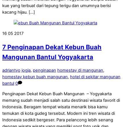
kue yang terbuat dari tepung terigu dan umumnya berisi
kacang hijau. […]
16
05
2017
7 Penginapan Dekat Kebun Buah
Mangunan Bantul Yogyakarta
adriantyo
jogja
,
penginapan
homestay di mangunan
,
homestay kebun buah mangunan
,
hotel di sekitar mangunan
bantul
0
Penginapan Dekat Kebun Buah Mangunan – Yogyakarta
memang sudah menjadi salah satu destinasi wisata favorit di
Indonesia. Beragam tempat wisata menarik bisa kamu
temukan di kota gudeg tersebut. Modern ini tren wisata di
Indonesia sedikit bergeser. Para pelancong lebih senang
dengan wisata wisata yang memiliki spot foto unik dan