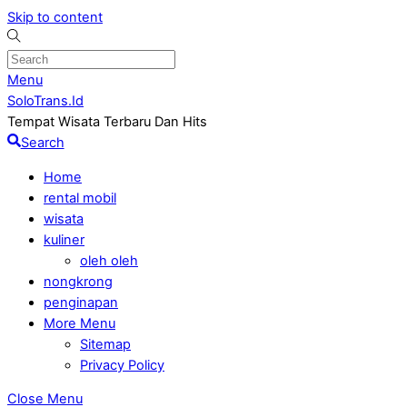
Skip to content
Menu
SoloTrans.Id
Tempat Wisata Terbaru Dan Hits
Search
Home
rental mobil
wisata
kuliner
oleh oleh
nongkrong
penginapan
More Menu
Sitemap
Privacy Policy
Close Menu