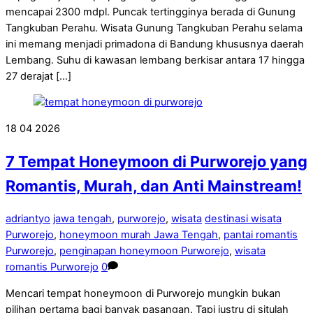
mencapai 2300 mdpl. Puncak tertingginya berada di Gunung
Tangkuban Perahu. Wisata Gunung Tangkuban Perahu selama
ini memang menjadi primadona di Bandung khususnya daerah
Lembang. Suhu di kawasan lembang berkisar antara 17 hingga
27 derajat […]
18
04
2026
7 Tempat Honeymoon di Purworejo yang
Romantis, Murah, dan Anti Mainstream!
adriantyo
jawa tengah
,
purworejo
,
wisata
destinasi wisata
Purworejo
,
honeymoon murah Jawa Tengah
,
pantai romantis
Purworejo
,
penginapan honeymoon Purworejo
,
wisata
romantis Purworejo
0
Mencari tempat honeymoon di Purworejo mungkin bukan
pilihan pertama bagi banyak pasangan. Tapi justru di situlah