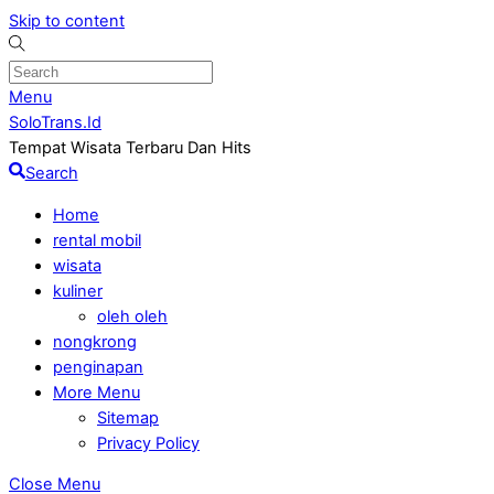
Skip to content
Menu
SoloTrans.Id
Tempat Wisata Terbaru Dan Hits
Search
Home
rental mobil
wisata
kuliner
oleh oleh
nongkrong
penginapan
More Menu
Sitemap
Privacy Policy
Close Menu