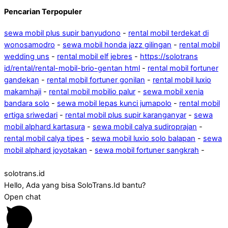
Pencarian Terpopuler
sewa mobil plus supir banyudono
-
rental mobil terdekat di
wonosamodro
-
sewa mobil honda jazz gilingan
-
rental mobil
wedding uns
-
rental mobil elf jebres
-
https://solotrans
id/rental/rental-mobil-brio-gentan html
-
rental mobil fortuner
gandekan
-
rental mobil fortuner gonilan
-
rental mobil luxio
makamhaji
-
rental mobil mobilio palur
-
sewa mobil xenia
bandara solo
-
sewa mobil lepas kunci jumapolo
-
rental mobil
ertiga sriwedari
-
rental mobil plus supir karanganyar
-
sewa
mobil alphard kartasura
-
sewa mobil calya sudiroprajan
-
rental mobil calya tipes
-
sewa mobil luxio solo balapan
-
sewa
mobil alphard joyotakan
-
sewa mobil fortuner sangkrah
-
solotrans.id
Hello, Ada yang bisa SoloTrans.Id bantu?
Open chat