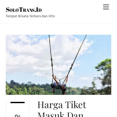
Skip
Men
SoloTrans.Id
to
content
Tempat Wisata Terbaru Dan Hits
Harga Tiket
Masuk Dan