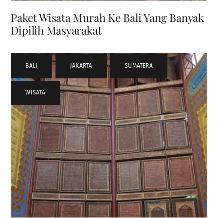
Paket Wisata Murah Ke Bali Yang Banyak
Dipilih Masyarakat
BALI
,
JAKARTA
,
SUMATERA
,
WISATA