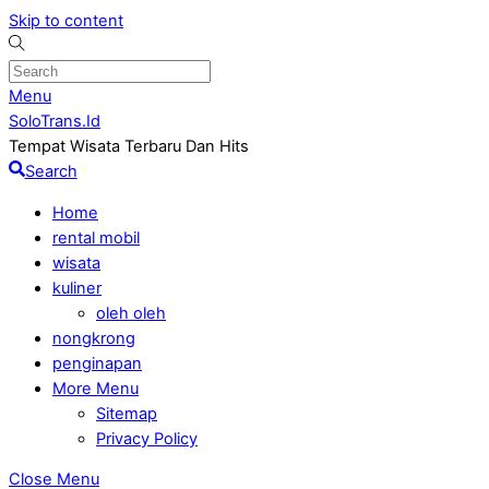
Skip to content
Menu
SoloTrans.Id
Tempat Wisata Terbaru Dan Hits
Search
Home
rental mobil
wisata
kuliner
oleh oleh
nongkrong
penginapan
More Menu
Sitemap
Privacy Policy
Close Menu