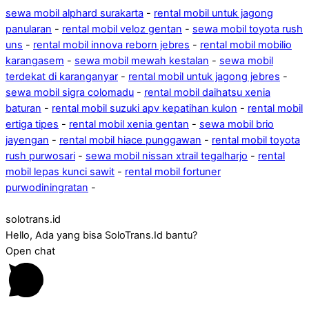
sewa mobil alphard surakarta
-
rental mobil untuk jagong
panularan
-
rental mobil veloz gentan
-
sewa mobil toyota rush
uns
-
rental mobil innova reborn jebres
-
rental mobil mobilio
karangasem
-
sewa mobil mewah kestalan
-
sewa mobil
terdekat di karanganyar
-
rental mobil untuk jagong jebres
-
sewa mobil sigra colomadu
-
rental mobil daihatsu xenia
baturan
-
rental mobil suzuki apv kepatihan kulon
-
rental mobil
ertiga tipes
-
rental mobil xenia gentan
-
sewa mobil brio
jayengan
-
rental mobil hiace punggawan
-
rental mobil toyota
rush purwosari
-
sewa mobil nissan xtrail tegalharjo
-
rental
mobil lepas kunci sawit
-
rental mobil fortuner
purwodiningratan
-
solotrans.id
Hello, Ada yang bisa SoloTrans.Id bantu?
Open chat