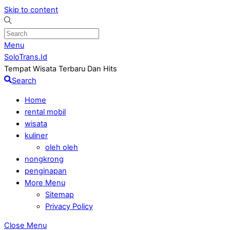
Skip to content
Menu
SoloTrans.Id
Tempat Wisata Terbaru Dan Hits
Search
Home
rental mobil
wisata
kuliner
oleh oleh
nongkrong
penginapan
More Menu
Sitemap
Privacy Policy
Close Menu