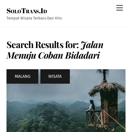
Skip
Men
SoloTrans.Id
to
content
Tempat Wisata Terbaru Dan Hits
Search Results for:
Jalan
Menuju Coban Bidadari
MALANG
,
WISATA