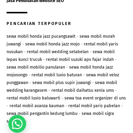
Jasa Pembuatan Website SEO
PENCARIAN TERPOPULER
sewa mobil honda jazz pucangsawit
-
sewa mobil murah
juwangi
-
sewa mobil honda jazz mojo
-
rental mobil yaris
nusukan
-
rental mobil wedding setabelan
-
sewa mobil
lepas kunci trucuk
-
rental mobil suzuki apv fajar indah
-
sewa mobil mobilio panularan
-
sewa mobil honda jazz
mojosongo
-
rental mobil luxio baturan
-
sewa mobil veloz
punggawan
-
sewa mobil plus supir juwangi
-
sewa mobil
wedding karangasem
-
rental mobil daihatsu xenia ums
-
rental mobil luxio baluwarti
-
sewa toa event organizer di uns
-
rental mobil avanza kauman
-
rental mobil yaris pabelan
-
sewa mobil pengantin kedung lumbu
-
sewa mobil sigra
serengan
-