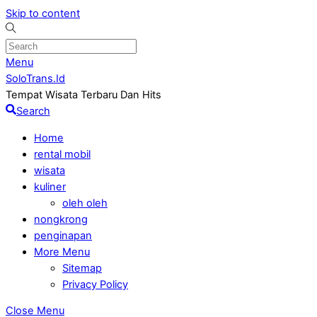
Skip to content
Menu
SoloTrans.Id
Tempat Wisata Terbaru Dan Hits
Search
Home
rental mobil
wisata
kuliner
oleh oleh
nongkrong
penginapan
More Menu
Sitemap
Privacy Policy
Close Menu