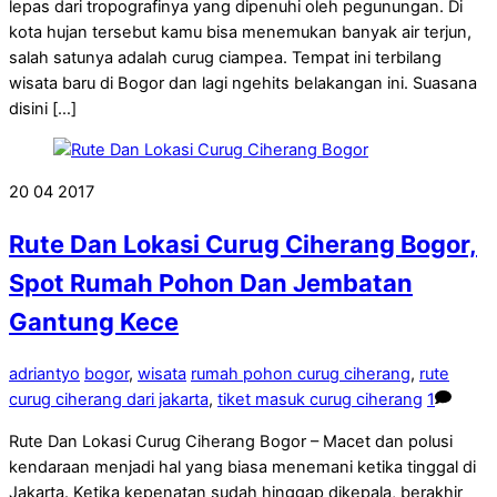
lepas dari tropografinya yang dipenuhi oleh pegunungan. Di
kota hujan tersebut kamu bisa menemukan banyak air terjun,
salah satunya adalah curug ciampea. Tempat ini terbilang
wisata baru di Bogor dan lagi ngehits belakangan ini. Suasana
disini […]
20
04
2017
Rute Dan Lokasi Curug Ciherang Bogor,
Spot Rumah Pohon Dan Jembatan
Gantung Kece
adriantyo
bogor
,
wisata
rumah pohon curug ciherang
,
rute
curug ciherang dari jakarta
,
tiket masuk curug ciherang
1
Rute Dan Lokasi Curug Ciherang Bogor – Macet dan polusi
kendaraan menjadi hal yang biasa menemani ketika tinggal di
Jakarta. Ketika kepenatan sudah hinggap dikepala, berakhir