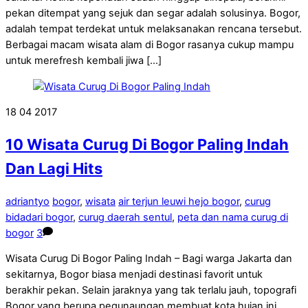
pekan ditempat yang sejuk dan segar adalah solusinya. Bogor,
adalah tempat terdekat untuk melaksanakan rencana tersebut.
Berbagai macam wisata alam di Bogor rasanya cukup mampu
untuk merefresh kembali jiwa […]
18
04
2017
10 Wisata Curug Di Bogor Paling Indah
Dan Lagi Hits
adriantyo
bogor
,
wisata
air terjun leuwi hejo bogor
,
curug
bidadari bogor
,
curug daerah sentul
,
peta dan nama curug di
bogor
3
Wisata Curug Di Bogor Paling Indah – Bagi warga Jakarta dan
sekitarnya, Bogor biasa menjadi destinasi favorit untuk
berakhir pekan. Selain jaraknya yang tak terlalu jauh, topografi
Bogor yang berupa pegunaungan membuat kota hujan ini