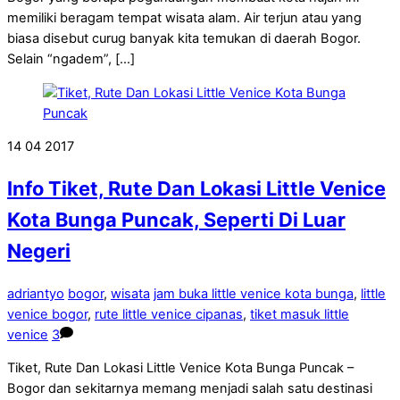
memiliki beragam tempat wisata alam. Air terjun atau yang
biasa disebut curug banyak kita temukan di daerah Bogor.
Selain “ngadem”, […]
14
04
2017
Info Tiket, Rute Dan Lokasi Little Venice
Kota Bunga Puncak, Seperti Di Luar
Negeri
adriantyo
bogor
,
wisata
jam buka little venice kota bunga
,
little
venice bogor
,
rute little venice cipanas
,
tiket masuk little
venice
3
Tiket, Rute Dan Lokasi Little Venice Kota Bunga Puncak –
Bogor dan sekitarnya memang menjadi salah satu destinasi