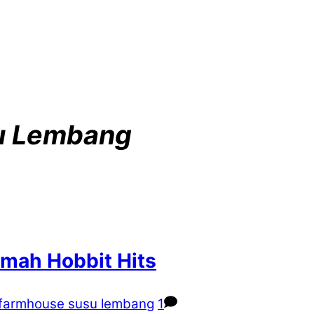
u Lembang
mah Hobbit Hits
 farmhouse susu lembang
1