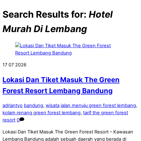
Search Results for:
Hotel
Murah Di Lembang
17
07
2026
Lokasi Dan Tiket Masuk The Green
Forest Resort Lembang Bandung
adriantyo
bandung
,
wisata
jalan menuju green forest lembang
,
kolam renang green forest lembang
,
tarif the green forest
resort
0
Lokasi Dan Tiket Masuk The Green Forest Resort – Kawasan
Lembang Bandung adalah sebuah daerah yang berada di