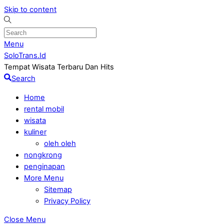
Skip to content
Menu
SoloTrans.Id
Tempat Wisata Terbaru Dan Hits
Search
Home
rental mobil
wisata
kuliner
oleh oleh
nongkrong
penginapan
More Menu
Sitemap
Privacy Policy
Close Menu