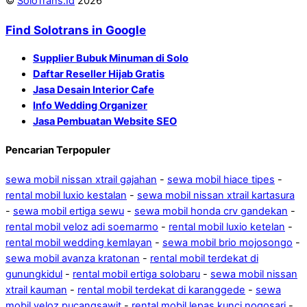
©
SoloTrans.Id
2026
Find Solotrans in Google
Supplier Bubuk Minuman di Solo
Daftar Reseller Hijab Gratis
Jasa Desain Interior Cafe
Info Wedding Organizer
Jasa Pembuatan Website SEO
Pencarian Terpopuler
sewa mobil nissan xtrail gajahan
-
sewa mobil hiace tipes
-
rental mobil luxio kestalan
-
sewa mobil nissan xtrail kartasura
-
sewa mobil ertiga sewu
-
sewa mobil honda crv gandekan
-
rental mobil veloz adi soemarmo
-
rental mobil luxio ketelan
-
rental mobil wedding kemlayan
-
sewa mobil brio mojosongo
-
sewa mobil avanza kratonan
-
rental mobil terdekat di
gunungkidul
-
rental mobil ertiga solobaru
-
sewa mobil nissan
xtrail kauman
-
rental mobil terdekat di karanggede
-
sewa
mobil veloz pucangsawit
-
rental mobil lepas kunci nogosari
-