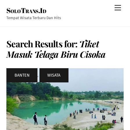
Skip
Men
SoloTrans.Id
to
content
Tempat Wisata Terbaru Dan Hits
Search Results for:
Tiket
Masuk Telaga Biru Cisoka
BANTEN
,
WISATA