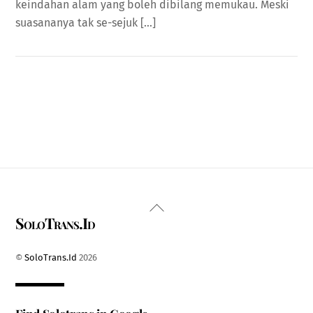
keindahan alam yang boleh dibilang memukau. Meski
suasananya tak se-sejuk […]
Back
SoloTrans.Id
To
Top
©
SoloTrans.Id
2026