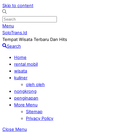
Skip to content
Menu
SoloTrans.Id
Tempat Wisata Terbaru Dan Hits
Search
Home
rental mobil
wisata
kuliner
oleh oleh
nongkrong
penginapan
More Menu
Sitemap
Privacy Policy
Close Menu