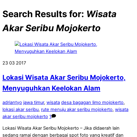
Search Results for:
Wisata
Akar Seribu Mojokerto
23
03
2017
Lokasi Wisata Akar Seribu Mojokerto,
Menyuguhkan Keelokan Alam
adriantyo
jawa timur
,
wisata
desa bagagan limo mojokerto
,
lokasi akar seribu
,
rute menuju akar seribu mojokerto
,
wisata
akar seribu mojokerto
1
Lokasi Wisata Akar Seribu Mojokerto – Jika didaerah lain
sedang ramai dengan berbagai spot foto yang kreatif dan