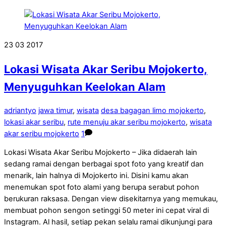
23
03
2017
Lokasi Wisata Akar Seribu Mojokerto,
Menyuguhkan Keelokan Alam
adriantyo
jawa timur
,
wisata
desa bagagan limo mojokerto
,
lokasi akar seribu
,
rute menuju akar seribu mojokerto
,
wisata
akar seribu mojokerto
1
Lokasi Wisata Akar Seribu Mojokerto – Jika didaerah lain
sedang ramai dengan berbagai spot foto yang kreatif dan
menarik, lain halnya di Mojokerto ini. Disini kamu akan
menemukan spot foto alami yang berupa serabut pohon
berukuran raksasa. Dengan view disekitarnya yang memukau,
membuat pohon sengon setinggi 50 meter ini cepat viral di
Instagram. Al hasil, setiap pekan selalu ramai dikunjungi para