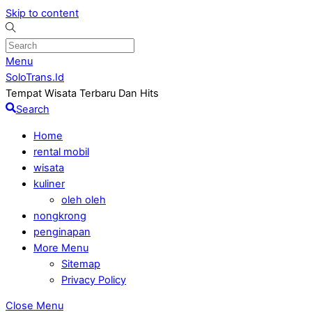
Skip to content
Menu
SoloTrans.Id
Tempat Wisata Terbaru Dan Hits
Search
Home
rental mobil
wisata
kuliner
oleh oleh
nongkrong
penginapan
More Menu
Sitemap
Privacy Policy
Close Menu