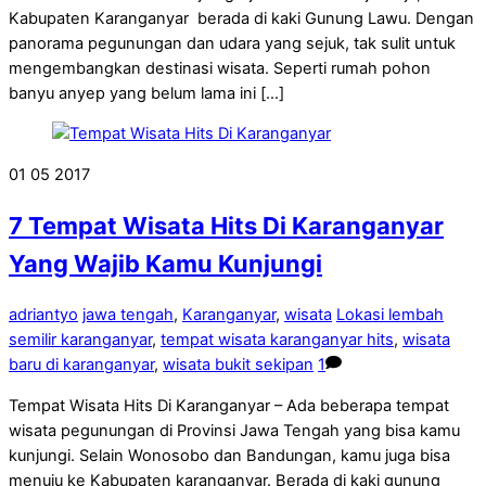
Kabupaten Karanganyar berada di kaki Gunung Lawu. Dengan
panorama pegunungan dan udara yang sejuk, tak sulit untuk
mengembangkan destinasi wisata. Seperti rumah pohon
banyu anyep yang belum lama ini […]
01
05
2017
7 Tempat Wisata Hits Di Karanganyar
Yang Wajib Kamu Kunjungi
adriantyo
jawa tengah
,
Karanganyar
,
wisata
Lokasi lembah
semilir karanganyar
,
tempat wisata karanganyar hits
,
wisata
baru di karanganyar
,
wisata bukit sekipan
1
Tempat Wisata Hits Di Karanganyar – Ada beberapa tempat
wisata pegunungan di Provinsi Jawa Tengah yang bisa kamu
kunjungi. Selain Wonosobo dan Bandungan, kamu juga bisa
menuju ke Kabupaten karanganyar. Berada di kaki gunung