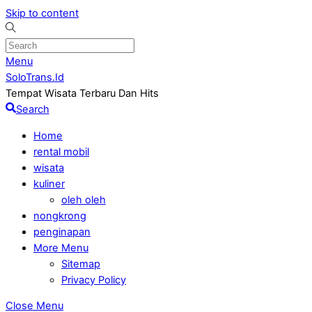
Skip to content
Menu
SoloTrans.Id
Tempat Wisata Terbaru Dan Hits
Search
Home
rental mobil
wisata
kuliner
oleh oleh
nongkrong
penginapan
More Menu
Sitemap
Privacy Policy
Close Menu