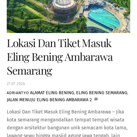
Lokasi Dan Tiket Masuk
Eling Bening Ambarawa
Semarang
27
07
2026
ALAMAT ELING BENING
,
ELING BENING SEMARANG
,
ADRIANTYO
JALAN MENUJU ELING BENING AMBARAWA
2
Lokasi Dan Tiket Masuk Eling Bening Ambarawa – Jika
kota semarang mengandalkan tempat tempat wisata
dengan arsitektur bangunan unik semacam kota lama,
lawang sewu hingga masjid agung jawa tengah, lain