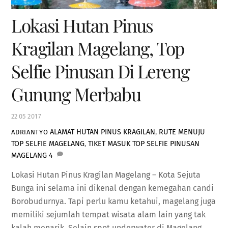
Lokasi Hutan Pinus
Kragilan Magelang, Top
Selfie Pinusan Di Lereng
Gunung Merbabu
22
05
2017
ALAMAT HUTAN PINUS KRAGILAN
,
RUTE MENUJU
ADRIANTYO
TOP SELFIE MAGELANG
,
TIKET MASUK TOP SELFIE PINUSAN
MAGELANG
4
Lokasi Hutan Pinus Kragilan Magelang – Kota Sejuta
Bunga ini selama ini dikenal dengan kemegahan candi
Borobudurnya. Tapi perlu kamu ketahui, magelang juga
memiliki sejumlah tempat wisata alam lain yang tak
kalah menarik. Selain spot underwater di Magelang,