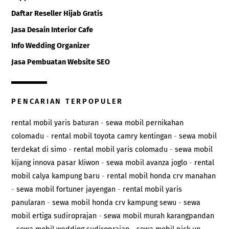
Daftar Reseller Hijab Gratis
Jasa Desain Interior Cafe
Info Wedding Organizer
Jasa Pembuatan Website SEO
PENCARIAN TERPOPULER
rental mobil yaris baturan
-
sewa mobil pernikahan
colomadu
-
rental mobil toyota camry kentingan
-
sewa mobil
terdekat di simo
-
rental mobil yaris colomadu
-
sewa mobil
kijang innova pasar kliwon
-
sewa mobil avanza joglo
-
rental
mobil calya kampung baru
-
rental mobil honda crv manahan
-
sewa mobil fortuner jayengan
-
rental mobil yaris
panularan
-
sewa mobil honda crv kampung sewu
-
sewa
mobil ertiga sudiroprajan
-
sewa mobil murah karangpandan