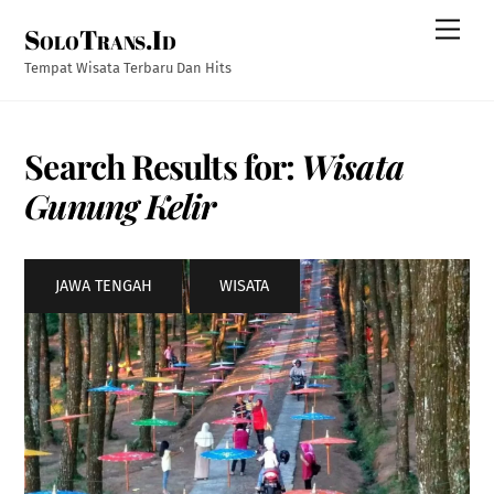
Skip
Men
SoloTrans.Id
to
content
Tempat Wisata Terbaru Dan Hits
Search Results for:
Wisata
Gunung Kelir
JAWA TENGAH
,
WISATA