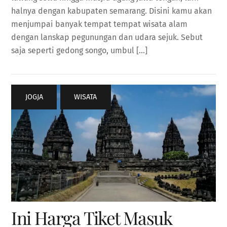
halnya dengan kabupaten semarang. Disini kamu akan
menjumpai banyak tempat tempat wisata alam
dengan lanskap pegunungan dan udara sejuk. Sebut
saja seperti gedong songo, umbul […]
JOGJA
,
WISATA
Ini Harga Tiket Masuk