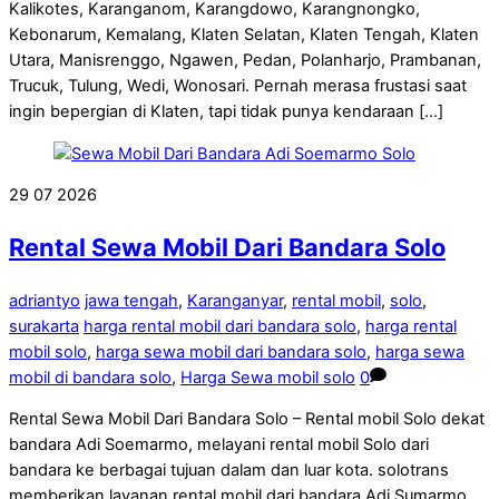
Kalikotes, Karanganom, Karangdowo, Karangnongko,
Kebonarum, Kemalang, Klaten Selatan, Klaten Tengah, Klaten
Utara, Manisrenggo, Ngawen, Pedan, Polanharjo, Prambanan,
Trucuk, Tulung, Wedi, Wonosari. Pernah merasa frustasi saat
ingin bepergian di Klaten, tapi tidak punya kendaraan […]
29
07
2026
Rental Sewa Mobil Dari Bandara Solo
adriantyo
jawa tengah
,
Karanganyar
,
rental mobil
,
solo
,
surakarta
harga rental mobil dari bandara solo
,
harga rental
mobil solo
,
harga sewa mobil dari bandara solo
,
harga sewa
mobil di bandara solo
,
Harga Sewa mobil solo
0
Rental Sewa Mobil Dari Bandara Solo – Rental mobil Solo dekat
bandara Adi Soemarmo, melayani rental mobil Solo dari
bandara ke berbagai tujuan dalam dan luar kota. solotrans
memberikan layanan rental mobil dari bandara Adi Sumarmo