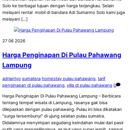
Solo ke berbagai tujuan dengan harga terjangkau. Selain
melayani rental mobil di bandara Adi Sumarmo Solo kami juga
melayani […]
27
06
2026
Harga Penginapan Di Pulau Pahawang
Lampung
adriantyo
sumatera
homestay pulau pahawang
,
tarif
penginapan di pulau pahawang
,
villa di pulau pahawang
0
Harga Penginapan Di Pulau Pahawang Lampung – Berbicara
tentang tempat wisata di Lampung, rasanya gak bisa
dilepaskan dengan pulau pahawang. Pulau ini bisa dikatakan
“surga tersembunyi” di ujung selatan pulau sumatra.
Didalamnya menyimpan segudang keindahan mulai dari pasir
putih yang mengelilinginya, air laut yang super jernih, sampai