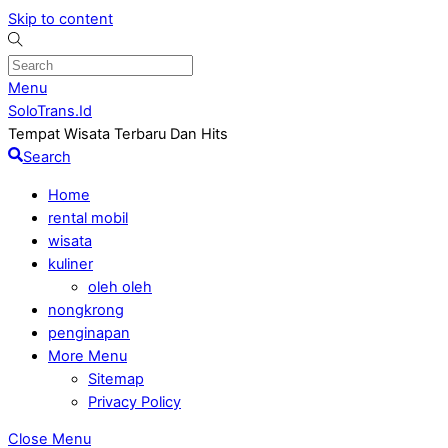
Skip to content
Menu
SoloTrans.Id
Tempat Wisata Terbaru Dan Hits
Search
Home
rental mobil
wisata
kuliner
oleh oleh
nongkrong
penginapan
More Menu
Sitemap
Privacy Policy
Close Menu