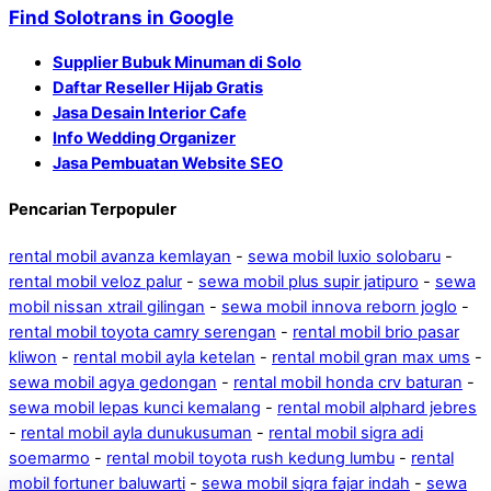
Find Solotrans in Google
Supplier Bubuk Minuman di Solo
Daftar Reseller Hijab Gratis
Jasa Desain Interior Cafe
Info Wedding Organizer
Jasa Pembuatan Website SEO
Pencarian Terpopuler
rental mobil avanza kemlayan
-
sewa mobil luxio solobaru
-
rental mobil veloz palur
-
sewa mobil plus supir jatipuro
-
sewa
mobil nissan xtrail gilingan
-
sewa mobil innova reborn joglo
-
rental mobil toyota camry serengan
-
rental mobil brio pasar
kliwon
-
rental mobil ayla ketelan
-
rental mobil gran max ums
-
sewa mobil agya gedongan
-
rental mobil honda crv baturan
-
sewa mobil lepas kunci kemalang
-
rental mobil alphard jebres
-
rental mobil ayla dunukusuman
-
rental mobil sigra adi
soemarmo
-
rental mobil toyota rush kedung lumbu
-
rental
mobil fortuner baluwarti
-
sewa mobil sigra fajar indah
-
sewa