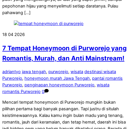
pepohonan hijau yang menyelimuti setiap daratanya. Pulau
pahawang […]
18
04
2026
7 Tempat Honeymoon di Purworejo yang
Romantis, Murah, dan Anti Mainstream!
adriantyo
jawa tengah
,
purworejo
,
wisata
destinasi wisata
Purworejo
,
honeymoon murah Jawa Tengah
,
pantai romantis
Purworejo
,
penginapan honeymoon Purworejo
,
wisata
romantis Purworejo
0
Mencari tempat honeymoon di Purworejo mungkin bukan
pilihan pertama bagi banyak pasangan. Tapi justru di situlah
keistimewaannya. Kalau kamu ingin bulan madu yang tenang,
romantis, jauh dari keramaian, dan tetap hemat, daerah ini bisa
jadi hidden gem yang belum banyak diketahui orang. Berada di