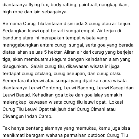
diantaranya flying fox, body rafting, paintball, nangkap ikan,
high rope dan lain sebagainya.
Bernama Curug Tilu lantaran disini ada 3 curug atau air terjun.
Sedangkan leuwi opat berarti sungai empat. Air terjun di
bandung utara ini merupakan tempat wisata yang
menggabungkan antara curug, sungai, serta goa yang berada
diatas lahan seluas 5 hektar. Aliran air dari curug yang berjejer
tiga, akan membuatmu kagum dengan keindahan alam yang
disuguhkan. Selain curug tilu, dikawasan wisata ini juga
terdapat curug citulang, curug aseupan, dan curug cilaki.
Sementara itu leuwi atau sungai yang dijadikan area wisata
diantaranya Leuwi Gentong, Leuwi Bagong, Leuwi Kacapi dan
Leuwi Baeud. Kehadiran goa toke dan goa lalay semakin
melengkapi kawasan wisata curug tilu leuwi opat. Lokasi
Curug Tilu Leuwi Opat tak jauh dari Curug Cimahi atau
Ciwangun Indah Camp.
Tak hanya bentang alamnya yang memukau, kamu juga bisa
menikmati beragam wahana permainan outdoor. Curug Tilu