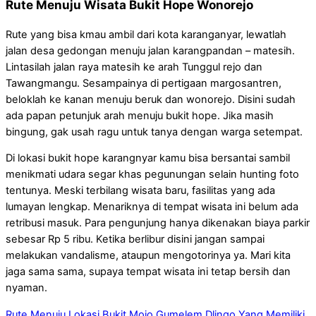
Rute Menuju Wisata Bukit Hope Wonorejo
Rute yang bisa kmau ambil dari kota karanganyar, lewatlah
jalan desa gedongan menuju jalan karangpandan – matesih.
Lintasilah jalan raya matesih ke arah Tunggul rejo dan
Tawangmangu. Sesampainya di pertigaan margosantren,
beloklah ke kanan menuju beruk dan wonorejo. Disini sudah
ada papan petunjuk arah menuju bukit hope. Jika masih
bingung, gak usah ragu untuk tanya dengan warga setempat.
Di lokasi bukit hope karangnyar kamu bisa bersantai sambil
menikmati udara segar khas pegunungan selain hunting foto
tentunya. Meski terbilang wisata baru, fasilitas yang ada
lumayan lengkap. Menariknya di tempat wisata ini belum ada
retribusi masuk. Para pengunjung hanya dikenakan biaya parkir
sebesar Rp 5 ribu. Ketika berlibur disini jangan sampai
melakukan vandalisme, ataupun mengotorinya ya. Mari kita
jaga sama sama, supaya tempat wisata ini tetap bersih dan
nyaman.
Rute Menuju Lokasi Bukit Mojo Gumelem Dlingo Yang Memiliki