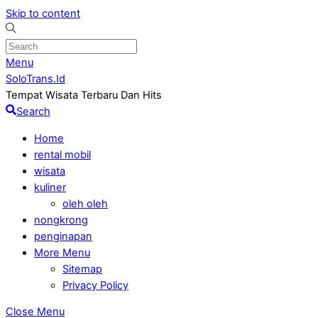
Skip to content
Menu
SoloTrans.Id
Tempat Wisata Terbaru Dan Hits
Search
Home
rental mobil
wisata
kuliner
oleh oleh
nongkrong
penginapan
More Menu
Sitemap
Privacy Policy
Close Menu