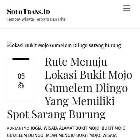
Skip
Men
SoloTrans.Id
to
content
Tempat Wisata Terbaru Dan Hits
Rute Menuju
Lokasi Bukit Mojo
05
Gumelem Dlingo
04
2017
Yang Memiliki
Spot Sarang Burung
JOGJA
,
WISATA
ALAMAT BUKIT MOJO
,
BUKIT MOJO
ADRIANTYO
GUMELEM DLINGO
,
JALAN MENUJU BUKIT MOJO
,
WISATA