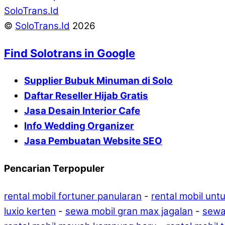
SoloTrans.Id
©
SoloTrans.Id
2026
Find Solotrans in Google
Supplier Bubuk Minuman di Solo
Daftar Reseller Hijab Gratis
Jasa Desain Interior Cafe
Info Wedding Organizer
Jasa Pembuatan Website SEO
Pencarian Terpopuler
rental mobil fortuner panularan
-
rental mobil unt
luxio kerten
-
sewa mobil gran max jagalan
-
sewa