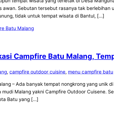
un tempat wisata yang terletak di Desa Mangunan
as awan. Sebutan tersebut rasanya tak berlebihan
ung, tidak untuk tempat wisata di Bantul, […]
asi Campfire Batu Malang, Temp
ang
,
campfire outdoor cuisine
,
menu campfire batu
ng – Ada banyak tempat nongkrong yang unik di Ma
uda mudi Malang yakni Campfire Outdoor Cuisene. S
ota Batu yang […]