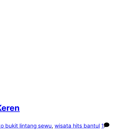
Keren
to bukit lintang sewu
,
wisata hits bantul
1