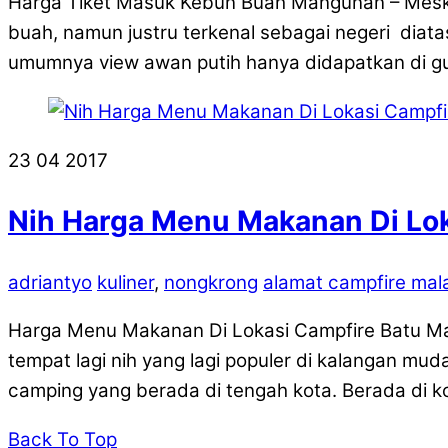
Harga Tiket Masuk Kebun Buah Mangunan – Meskip
buah, namun justru terkenal sebagai negeri diat
umumnya view awan putih hanya didapatkan di gun
23
04
2017
Nih Harga Menu Makanan Di Lok
adriantyo
kuliner
,
nongkrong
alamat campfire mal
Harga Menu Makanan Di Lokasi Campfire Batu Mala
tempat lagi nih yang lagi populer di kalangan m
camping yang berada di tengah kota. Berada di k
Back To Top