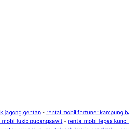
uk jagong gentan
-
rental mobil fortuner kampung b
 mobil luxio pucangsawit
-
rental mobil lepas kunc