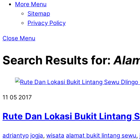
More Menu
Sitemap
Privacy Policy
Close Menu
Search Results for:
Alam
11
05
2017
Rute Dan Lokasi Bukit Lintang 
adriantyo
jogja
,
wisata
alamat bukit lintang sewu
,