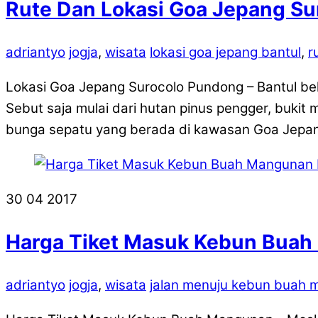
Rute Dan Lokasi Goa Jepang Su
adriantyo
jogja
,
wisata
lokasi goa jepang bantul
,
r
Lokasi Goa Jepang Surocolo Pundong – Bantul bela
Sebut saja mulai dari hutan pinus pengger, bukit
bunga sepatu yang berada di kawasan Goa Jepa
30
04
2017
Harga Tiket Masuk Kebun Buah
adriantyo
jogja
,
wisata
jalan menuju kebun buah